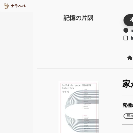
記憶の片隅
家
究極
展