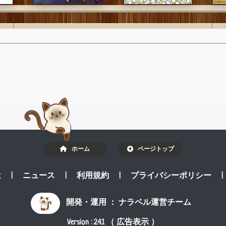
ホーム
ページトップ
は
|
ニュース
|
利用規約
|
プライバシーポリシー
開発・運用 ：
ナラベル運営チーム
Version : 2.4.1 （ 広告表示 ）