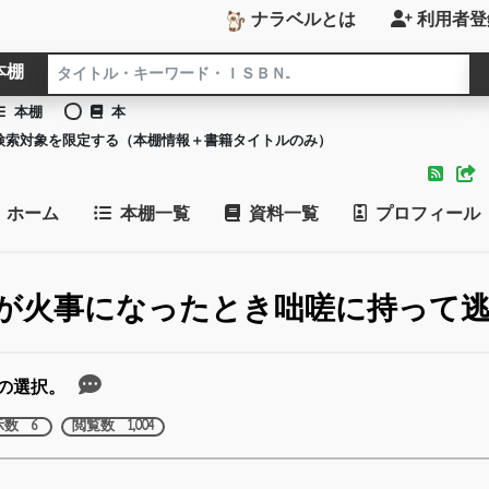
ナラベルとは
利用者登
本棚
本棚
本
検索対象を限定する（本棚情報＋書籍タイトルのみ）
ホーム
本棚一覧
資料一覧
プロフィール
が火事になったとき咄嗟に持って
の選択。
示数 6
閲覧数 1,004