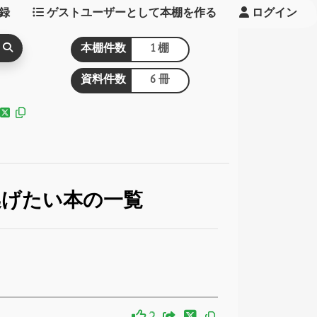
録
ゲストユーザーとして本棚を作る
ログイン
本棚件数
1 棚
資料件数
6 冊
逃げたい本の一覧