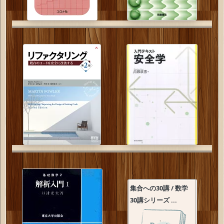
集合への30講 / 数学
30講シリーズ ...