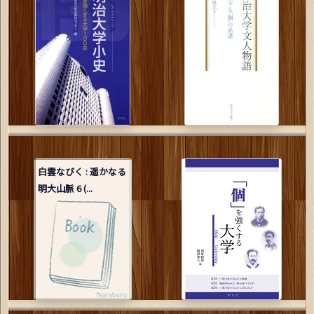
白雲なびく : 遥かなる
明大山脈 6 (...