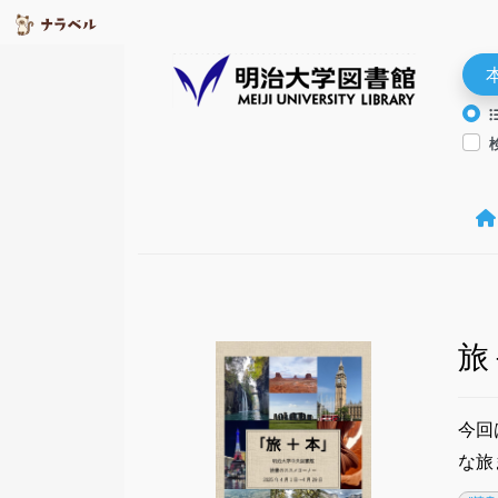
旅
今回
な旅