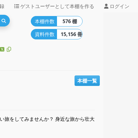
録
ゲストユーザーとして本棚を作る
ログイン
本棚件数
576 棚
資料件数
15,156 冊
本棚一覧
ない旅をしてみませんか？ 身近な旅から壮大