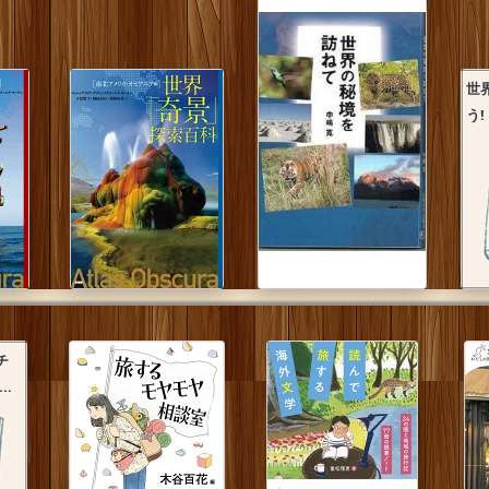
世
う!
チ
..