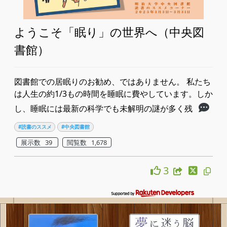
ようこそ「眠り」の世界へ（中央図
書館）
図書館での居眠りのお勧め、ではありません。 私たち
は人生の約1/3もの時間を睡眠に費やしています。しか
し、睡眠には最新の科学でも未解明の謎が多く残
#読書のススメ
#中央図書館
展示数 39
閲覧数 1,678
3