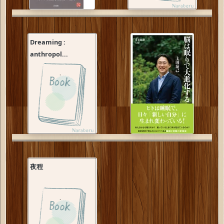
Dreaming :
anthropol...
夜程