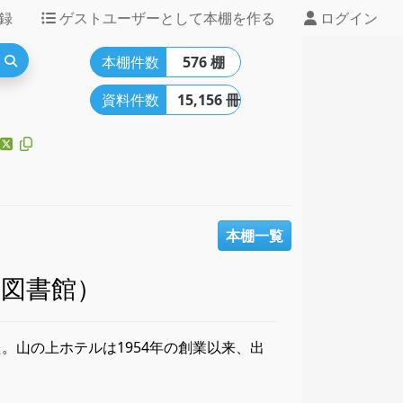
録
ゲストユーザーとして本棚を作る
ログイン
本棚件数
576 棚
資料件数
15,156 冊
本棚一覧
図書館）
た。山の上ホテルは1954年の創業以来、出