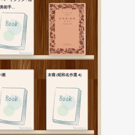
(美術手...
い潮
末裔 (昭和名作選 4)