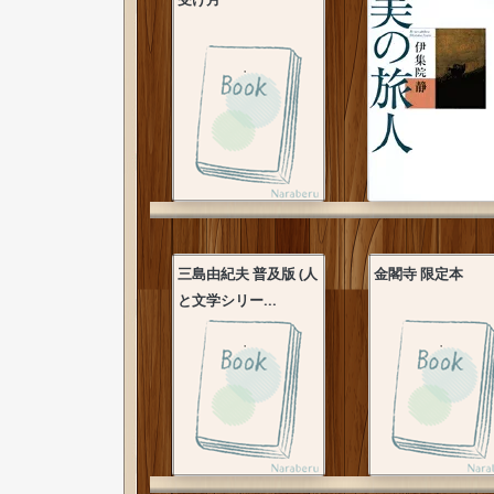
三島由紀夫 普及版 (人
金閣寺 限定本
と文学シリー...