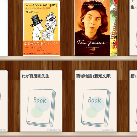
集 
わが百鬼園先生
西域物語 (新潮文庫)
黯