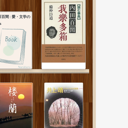
田百間 : 愛・文学の
み