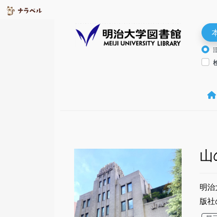
山
明治
版社