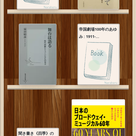
帝国劇場100年のあゆ
み : 1911-...
聞き書き《四季》の