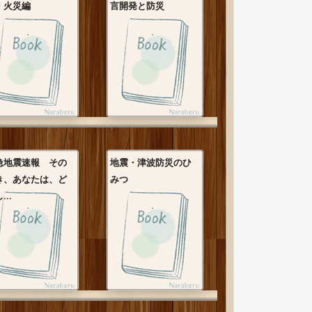
・火災編
言開発と防災
急地震速報 その
地震・津波防災のひ
き、あなたは、ど
みつ
...