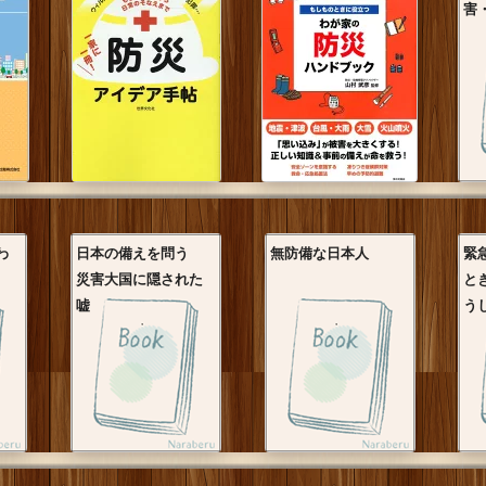
害
わ
日本の備えを問う
無防備な日本人
緊
災害大国に隠された
と
嘘
うし