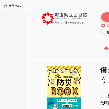
備
う
ここ
た時