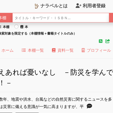
ナラベルとは
利用者登録
本棚
本棚
本
検索対象を限定する（本棚情報＋書籍タイトルのみ）
ホーム
本棚一覧
資料一覧
プロフィール
えあれば憂いなし －防災を学ん
！－
数年、地震や洪水、台風などの自然災害に関するニュースを多
は災害に備える意識が一気に高まりますが、平