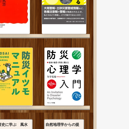
害史に学ぶ 風水
自然地理学からの提