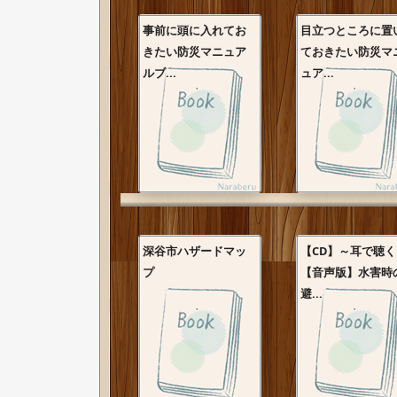
事前に頭に入れてお
目立つところに置
きたい防災マニュア
ておきたい防災マ
ルブ...
ュア...
深谷市ハザードマッ
【CD】～耳で聴
プ
【音声版】水害時
避...