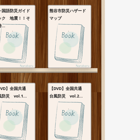
ヶ国語防災ガイド
熊谷市防災ハザード
ック 地震！！そ
マップ
...
DVD】全国共通
【DVD】全国共通
防災 vol.1...
台風防災 vol.2...