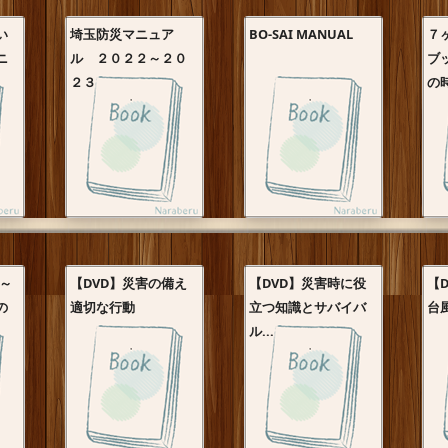
い
埼玉防災マニュア
BO-SAI MANUAL
７
ニ
ル ２０２２～２０
ブ
２３
の時
く～
【DVD】災害の備え
【DVD】災害時に役
【
の
適切な行動
立つ知識とサバイバ
台風
ル...