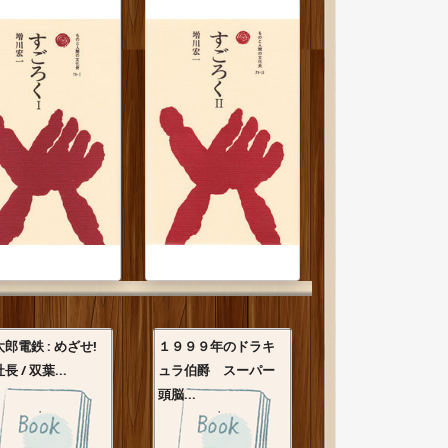
郎電鉄 : めざせ!
１９９９年のドラキ
長 / 双葉...
ュラ伯爵 スーパー
頭脳...