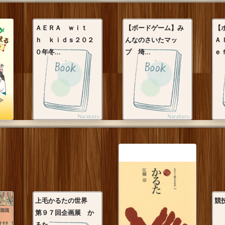
ＡＥＲＡ ｗｉｔ
【ボードゲーム】み
【
ｈ ｋｉｄｓ２０２
んなのさいたマッ
Ａ
０年冬...
プ 埼...
ｅｆ
上毛かるたの世界
競
第９７回企画展 か
るた...