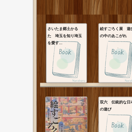
さいたま郷土かる
絵すごろく展 遊
た 埼玉を知り埼玉
の中のあこがれ
を愛す...
双六 伝統的な日
の遊び