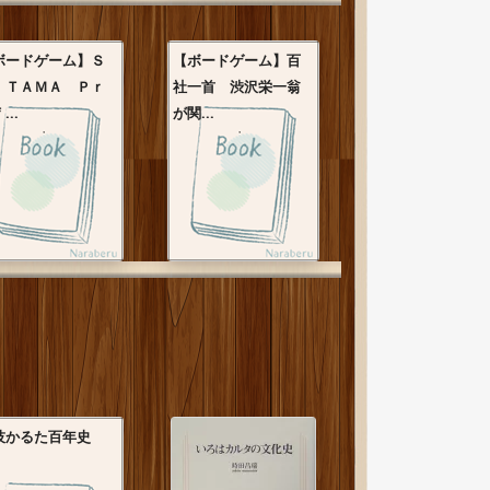
ボードゲーム】Ｓ
【ボードゲーム】百
ＩＴＡＭＡ Ｐｒ
社一首 渋沢栄一翁
...
が関...
技かるた百年史