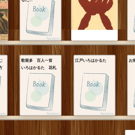
む
歌留多 百人一首
江戸いろはかるた
お
方
いろはかるた 花札