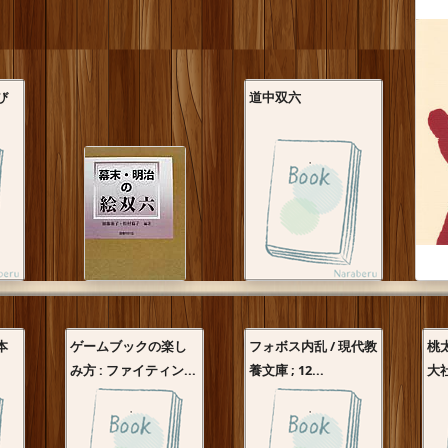
び
道中双六
本
ゲームブックの楽し
フォボス内乱 / 現代教
桃太
み方 : ファイティン...
養文庫 ; 12...
大社