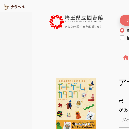
ア
ボー
があ
展示