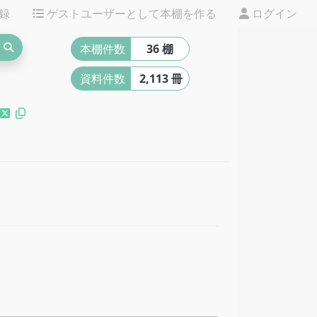
録
ゲストユーザーとして本棚を作る
ログイン
本棚件数
36 棚
資料件数
2,113 冊