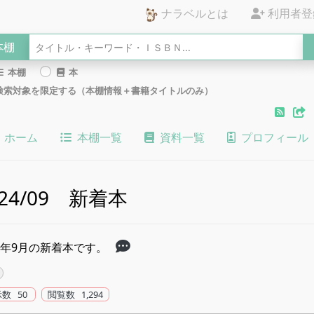
ナラベルとは
利用者登
本棚
本棚
本
検索対象を限定する（本棚情報＋書籍タイトルのみ）
ホーム
本棚一覧
資料一覧
プロフィール
024/09 新着本
24年9月の新着本です。
数 50
閲覧数 1,294