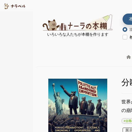
いろいろな人たちが本棚を作ります
分
世界
の崩
#自尊
展示