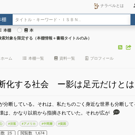
ナラベルとは
本棚
本棚
本
検索対象を限定する（本棚情報＋書籍タイトルのみ）
ホーム
本棚一覧
資料一覧
プロフィール
断化する社会 ー影は足元だけとは
が分断している。それは、私たちのごく身近な世界も分断して
壊は、かなり以前から指摘されていた。それが広が
心
#没落
#アメリカ
#中間層
#貧困
数 25
閲覧数 1,674