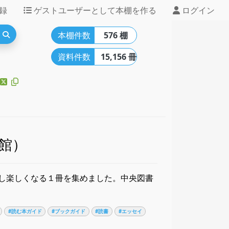
録
ゲストユーザーとして本棚を作る
ログイン
本棚件数
576 棚
資料件数
15,156 冊
館）
し楽しくなる１冊を集めました。中央図書
#読む本ガイド
#ブックガイド
#読書
#エッセイ