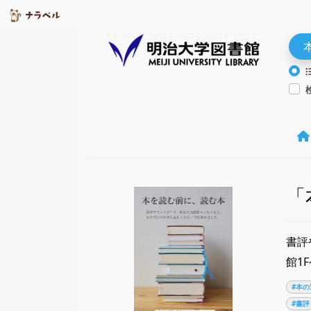
「
書評
館1
#本の
#書評