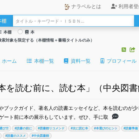
ナラベルとは
利用者登
本棚
本棚
本
検索対象を限定する（本棚情報＋書籍タイトルのみ）
ホーム
本棚一覧
資料一覧
プロフィール
本を読む前に、読む本」（中央図書
やブックガイド、著名人の読書エッセイなど、本を読むのが少
Fゲート前に本の展示もしています。ぜひ、手に取
選び方
#読書の前に
#図書館リコメンド
#次に読む本
#本選びのヒント
#読書準備
#読書のススメ
#中央図書館