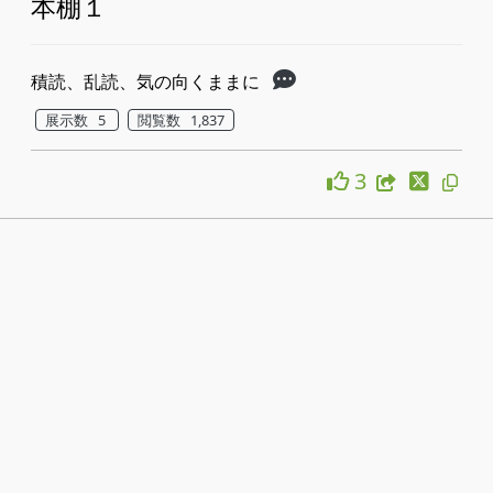
本棚１
積読、乱読、気の向くままに
展示数 5
閲覧数 1,837
3