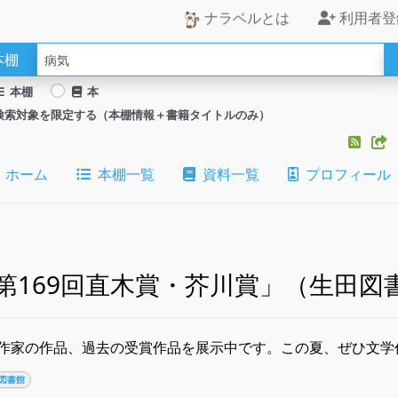
ナラベルとは
利用者登
本棚
本棚
本
検索対象を限定する（本棚情報＋書籍タイトルのみ）
ホーム
本棚一覧
資料一覧
プロフィール
第169回直木賞・芥川賞」（生田図
作家の作品、過去の受賞作品を展示中です。この夏、ぜひ文
図書館