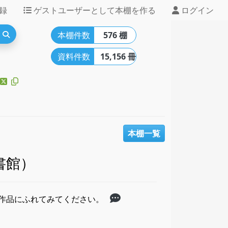
録
ゲストユーザーとして本棚を作る
ログイン
本棚件数
576 棚
資料件数
15,156 冊
本棚一覧
書館）
学作品にふれてみてください。