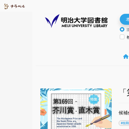
「
候補
#生田