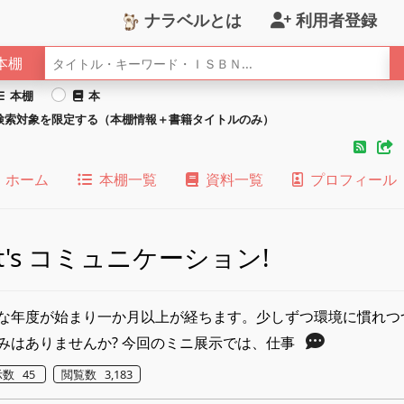
ナラベルとは
利用者登録
本棚
本棚
本
検索対象を限定する（本棚情報＋書籍タイトルのみ）
ホーム
本棚一覧
資料一覧
プロフィール
et's コミュニケーション!
な年度が始まり一か月以上が経ちます。少しずつ環境に慣れつ
みはありませんか? 今回のミニ展示では、仕事
数 45
閲覧数 3,183