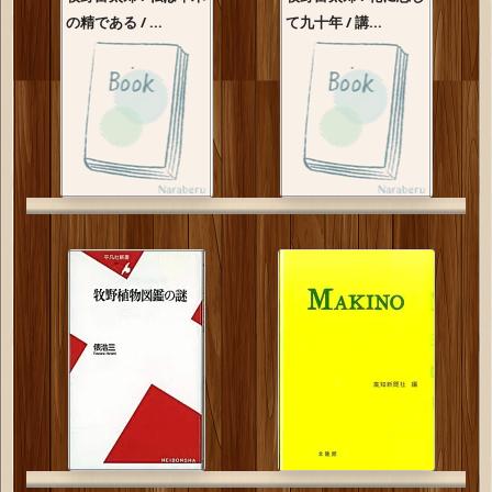
の精である / ...
て九十年 / 講...