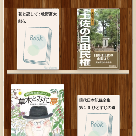
花と恋して : 牧野富太
郎伝
現代日本記録全集
第１３ ひとすじの道