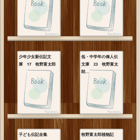
少年少女新伝記文
低・中学年の偉人伝
庫 17 牧野富太郎
文庫 23 牧野富太
郎...
子ども伝記全集
牧野富太郎植物記