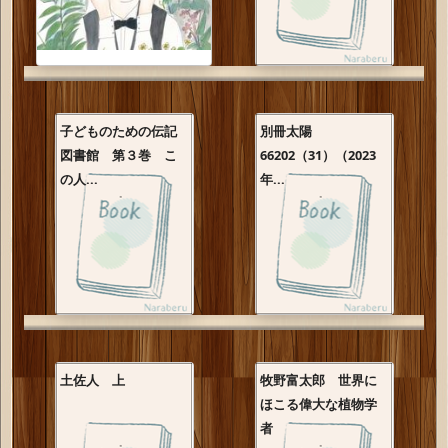
子どものための伝記
別冊太陽
図書館 第３巻 こ
66202（31）（2023
の人...
年...
土佐人 上
牧野富太郎 世界に
ほこる偉大な植物学
者