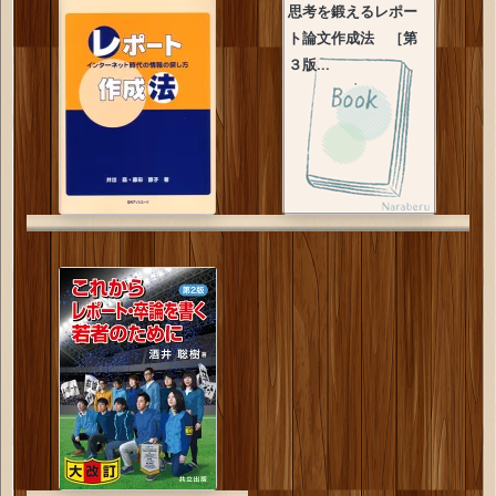
思考を鍛えるレポー
ト論文作成法 ［第
３版...