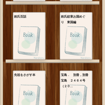
姓氏百話
姓氏紋章お国めぐ
り 東国編
先祖をさがす本
宝島． 別冊，別冊
宝島 ２４６４号
（２０...