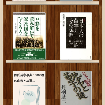
姓氏苗字事典 : 3000種
の由来と故事...