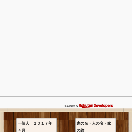
一個人 ２０１７年
家の名・人の名・家
４月
の紋