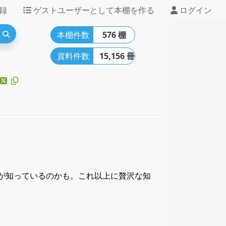
録
ゲストユーザーとして本棚を作る
ログイン
本棚件数
576 棚
資料件数
15,156 冊
自分だけが知っているのかも。これ以上に贅沢な知