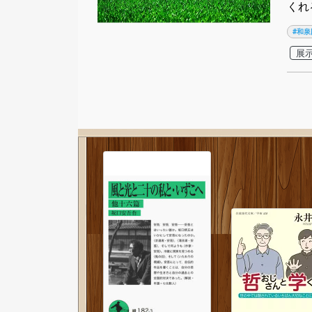
くれ
#和泉
展示