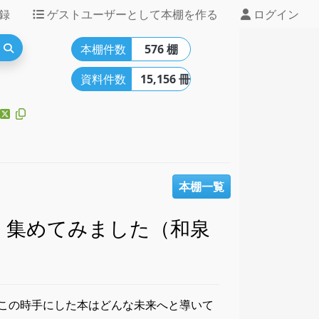
録
ゲストユーザーとして本棚を作る
ログイン
本棚件数
576 棚
資料件数
15,156 冊
本棚一覧
 集めてみました（和泉
今この時手にした本はどんな未来へと導いて