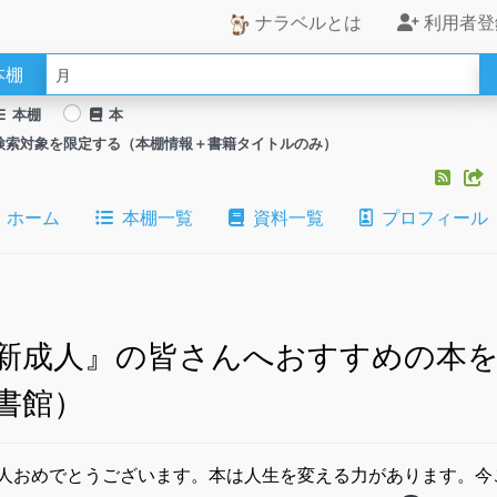
ナラベルとは
利用者登
本棚
本棚
本
検索対象を限定する（本棚情報＋書籍タイトルのみ）
ホーム
本棚一覧
資料一覧
プロフィール
新成人』の皆さんへおすすめの本を
書館）
人おめでとうございます。​本は人生を変える力があります。