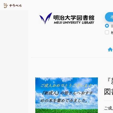
『
図
ご成