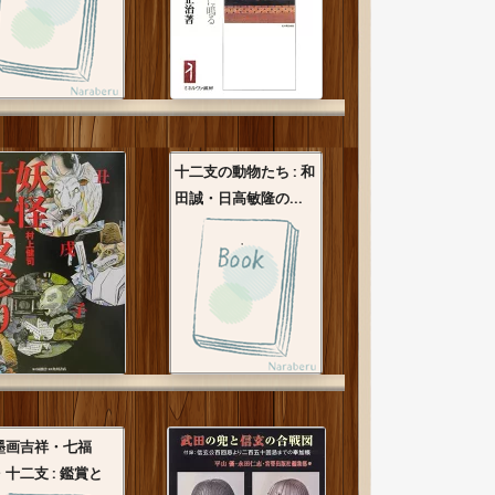
十二支の動物たち : 和
田誠・日高敏隆の...
墨画吉祥・七福
・十二支 : 鑑賞と