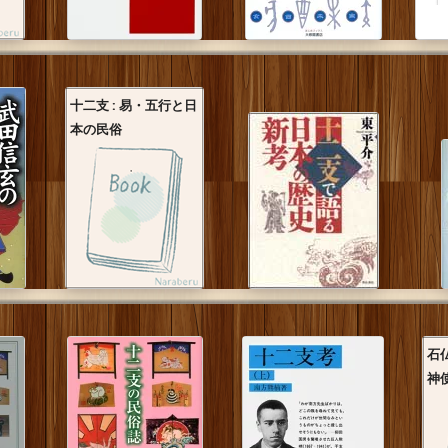
十二支 : 易・五行と日
本の民俗
石
神