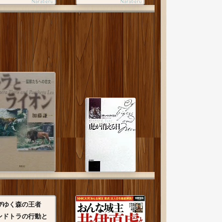
びゆく森の王者
ンドトラの行動と