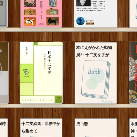
本にえがかれた動物
展2 : 十二支を手が...
同時
十二支絵図 : 世界中か
虎百態
水
ら集めて
神