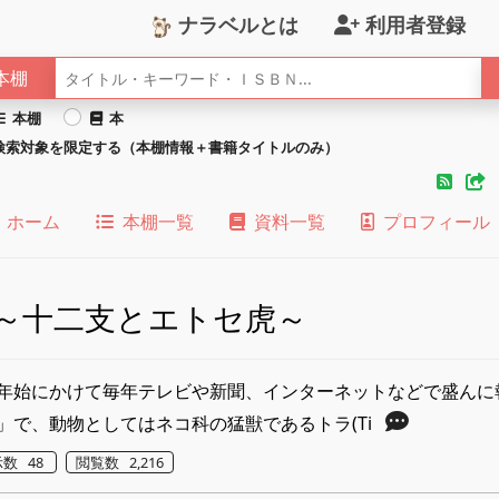
ナラベルとは
利用者登録
本棚
本棚
本
検索対象を限定する（本棚情報＋書籍タイトルのみ）
ホーム
本棚一覧
資料一覧
プロフィール
～十二支とエトセ虎～
年始にかけて毎年テレビや新聞、インターネットなどで盛んに
」で、動物としてはネコ科の猛獣であるトラ(Ti
数 48
閲覧数 2,216