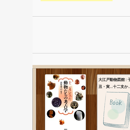
大江戸動物図館 : 
丑・寅…十二支か..