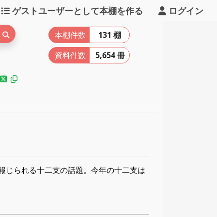
ゲストユーザーとして本棚を作る
ログイン
本棚件数
131 棚
資料件数
5,654 冊
報じられる十二支の話題。今年の十二支は