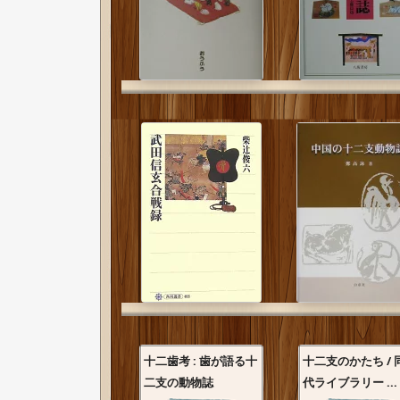
十二歯考 : 歯が語る十
十二支のかたち / 
二支の動物誌
代ライブラリー ...