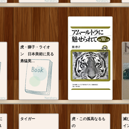
虎・獅子・ライオ
ン 日本美術に見る
勇猛美...
に
タイガー
虎・この孤高なるも
滅
１
の
イ