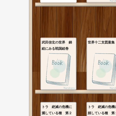
武田信玄の世界 錦
世界十二支図案集
絵にみる戦国絵巻
トラ 絶滅の危機に
トラ 絶滅の危機
瀕している種 第２
頻している種 第