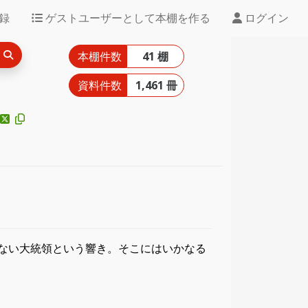
録
ゲストユーザーとして本棚を作る
ログイン
本棚件数
41 棚
資料件数
1,461 冊
ない大統領という響き。そこにはいかなる