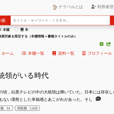
ナラベルとは
利用者登
本棚
本棚
本
検索対象を限定する（本棚情報＋書籍タイトルのみ）
ホーム
本棚一覧
資料一覧
プロフィール
統領がいる時代
の頃，白黒テレビの中の大統領は輝いていた。日本には存在し
もない漠然とした幸福感とあこがれがあった。そし
数 34
閲覧数 3,628