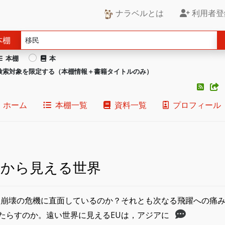
ナラベルとは
利用者登
本棚
本棚
本
検索対象を限定する（本棚情報＋書籍タイトルのみ）
ホーム
本棚一覧
資料一覧
プロフィール
Uから見える世界
は崩壊の危機に直面しているのか？それとも次なる飛躍への痛
たらすのか。遠い世界に見えるEUは，アジアに