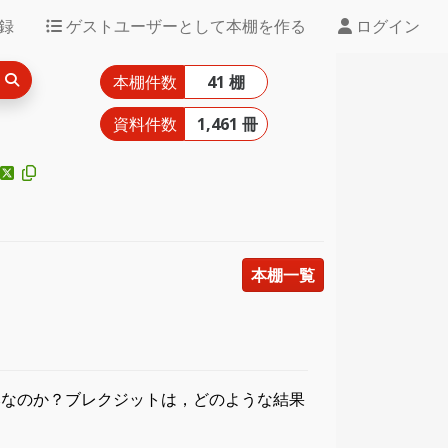
録
ゲストユーザーとして本棚を作る
ログイン
本棚件数
41 棚
資料件数
1,461 冊
本棚一覧
みなのか？ブレクジットは，どのような結果