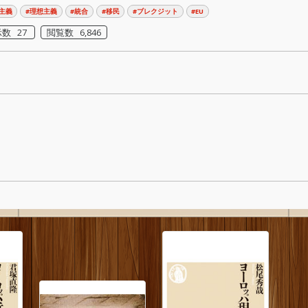
主義
#理想主義
#統合
#移民
#ブレクジット
#EU
数 27
閲覧数 6,846