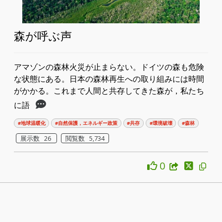
森が呼ぶ声
アマゾンの森林火災が止まらない。ドイツの森も危険
な状態にある。日本の森林再生への取り組みには時間
がかかる。これまで人間と共存してきた森が，私たち
に語
#地球温暖化
#自然保護，エネルギー政策
#共存
#環境破壊
#森林
展示数 26
閲覧数 5,734
0