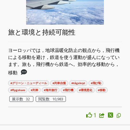
旅と環境と持続可能性
ヨーロッパでは，地球温暖化防止の観点から，飛行機
による移動を避け，鉄道を使う運動が盛んになってい
ます。旅も，飛行機から鉄道へ。効率的な移動から，
移動
#グリーン・ニューディール
#列車自慢
#tågskryt
#飛び恥
#flygskam
#列車
#海外旅行
#飛行機
#環境悪化
#移動
展示数 32
閲覧数 10,983
1