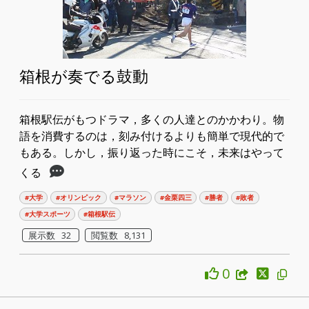
箱根が奏でる鼓動
箱根駅伝がもつドラマ，多くの人達とのかかわり。物
語を消費するのは，刻み付けるよりも簡単で現代的で
もある。しかし，振り返った時にこそ，未来はやって
くる
#大学
#オリンピック
#マラソン
#金栗四三
#勝者
#敗者
#大学スポーツ
#箱根駅伝
展示数 32
閲覧数 8,131
0