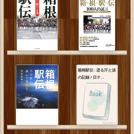
箱根駅伝 : 迸る汗と涙
の記録 / 日テ...