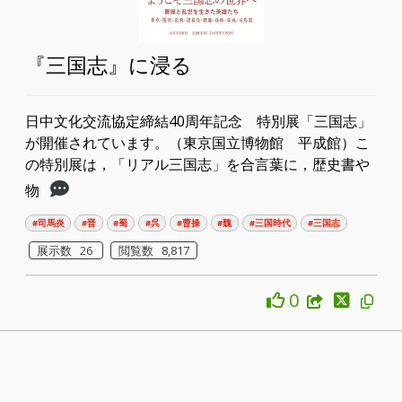
『三国志』に浸る
日中文化交流協定締結40周年記念 特別展「三国志」
が開催されています。（東京国立博物館 平成館）こ
の特別展は，「リアル三国志」を合言葉に，歴史書や
物
#司馬炎
#晋
#蜀
#呉
#曹操
#魏
#三国時代
#三国志
展示数 26
閲覧数 8,817
0