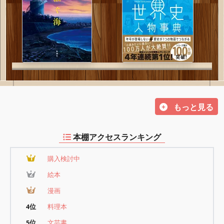
もっと見る
本棚アクセスランキング
1
購入検討中
2
絵本
3
漫画
4位
料理本
5位
文芸書