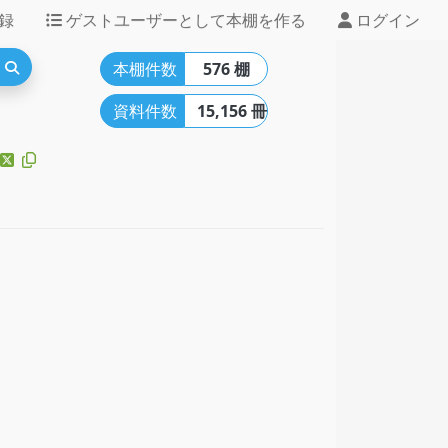
録
ゲストユーザーとして本棚を作る
ログイン
本棚件数
576 棚
資料件数
15,156 冊