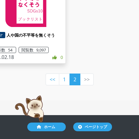
マ
人や国の不平等を無くそう
数 54
閲覧数 9,097
.02.18
0
<<
1
2
>>
ホーム
ページトップ