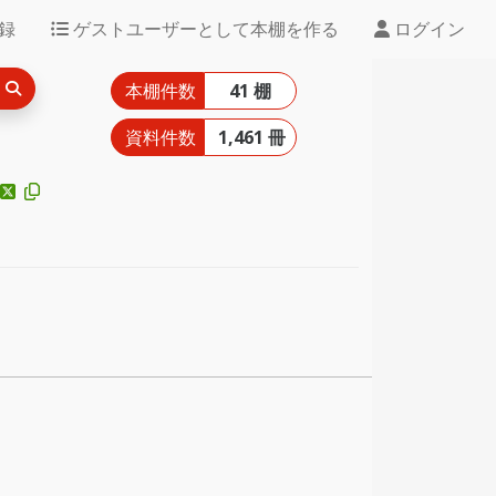
録
ゲストユーザーとして本棚を作る
ログイン
本棚件数
41 棚
資料件数
1,461 冊