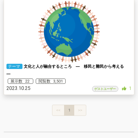
テーマ
文化と人が融合するところ ― 移民と難民から考える
―
展示数 22
閲覧数 3,501
2023.10.25
1
ゲストユーザー
<<
1
>>