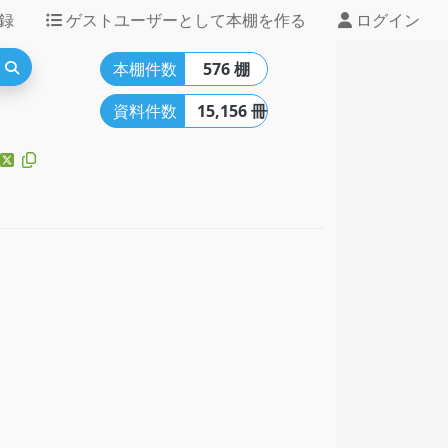
録
ゲストユーザーとして本棚を作る
ログイン
本棚件数
576 棚
資料件数
15,156 冊