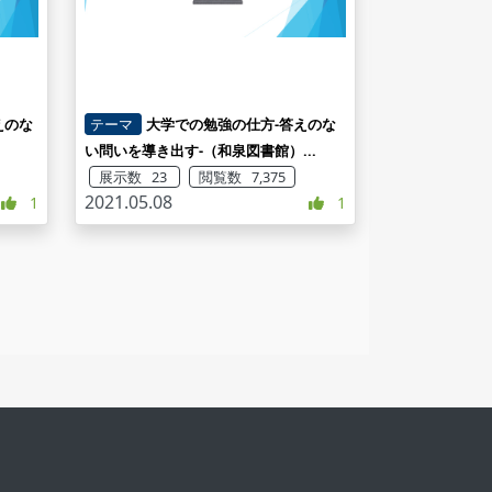
えのな
テーマ
大学での勉強の仕方-答えのな
い問いを導き出す-（和泉図書館）...
展示数 23
閲覧数 7,375
2021.05.08
1
1