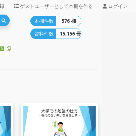
録
ゲストユーザーとして本棚を作る
ログイン
本棚件数
576 棚
資料件数
15,156 冊