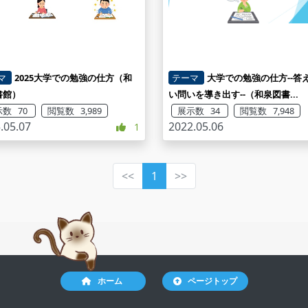
マ
2025大学での勉強の仕方（和
テーマ
大学での勉強の仕方--答
書館）
い問いを導き出す--（和泉図書...
数 70
閲覧数 3,989
展示数 34
閲覧数 7,948
.05.07
2022.05.06
1
<<
1
>>
ホーム
ページトップ