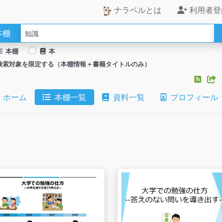
ナラベルとは
利用者登
本棚
本棚
本
検索対象を限定する（本棚情報＋書籍タイトルのみ）
ホーム
本棚一覧
資料一覧
プロフィール