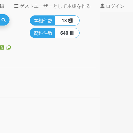
録
ゲストユーザーとして本棚を作る
ログイン
本棚件数
13 棚
資料件数
640 冊