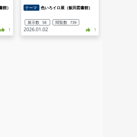
書館）
テーマ
色いろイロ展（飯田図書館）
展示数 58
閲覧数 739
2026.01.02
1
1