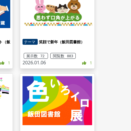
ト（飯
テーマ
笑顔で新年（飯田図書館）
展示数 72
閲覧数 883
2026.01.06
1
1