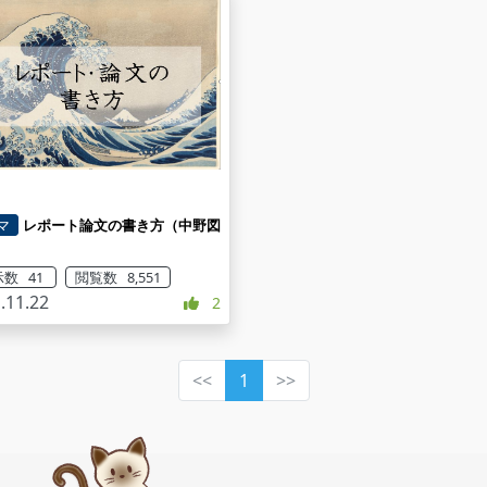
マ
レポート論文の書き方（中野図
）
数 41
閲覧数 8,551
.11.22
2
<<
1
>>