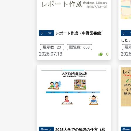
テーマ
レポート作成（中野図書館）
テー
した
展示数 20
閲覧数 658
展示
2026.07.13
2026
0
テーマ
2025大学での勉強の仕方（和
テー