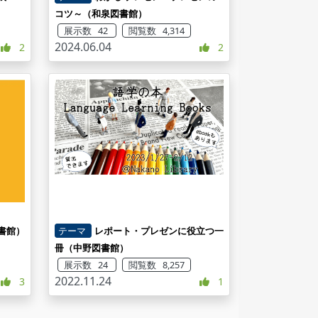
コツ～（和泉図書館）
展示数 42
閲覧数 4,314
2024.06.04
2
2
書館）
テーマ
レポート・プレゼンに役立つ一
冊（中野図書館）
展示数 24
閲覧数 8,257
2022.11.24
3
1