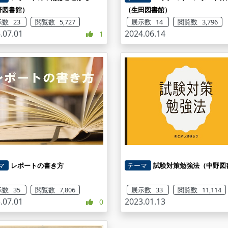
野図書館）
（生田図書館）
数 23
閲覧数 5,727
展示数 14
閲覧数 3,796
.07.01
2024.06.14
1
マ
レポートの書き方
テーマ
試験対策勉強法（中野図
数 35
閲覧数 7,806
展示数 33
閲覧数 11,114
.07.01
2023.01.13
0