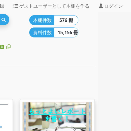
録
ゲストユーザーとして本棚を作る
ログイン
本棚件数
576 棚
資料件数
15,156 冊