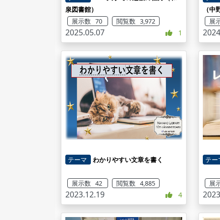
泉図書館）
（中
展示数 70
閲覧数 3,972
展示
2025.05.07
2024
1
テーマ
わかりやすい文章を書く
テー
展示数 42
閲覧数 4,885
展示
2023.12.19
2023
4