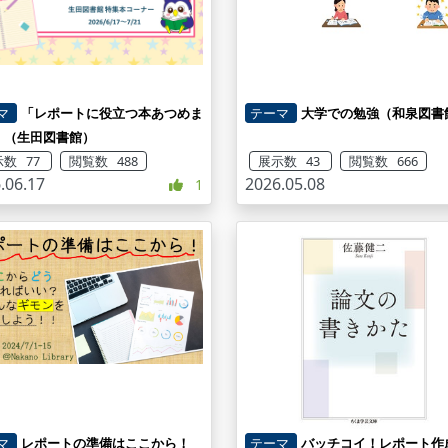
マ
「レポートに役立つ本あつめま
テーマ
大学での勉強（和泉図書
」（生田図書館）
数 77
閲覧数 488
展示数 43
閲覧数 666
.06.17
2026.05.08
1
マ
レポートの準備はここから！
テーマ
バッチコイ！レポート作