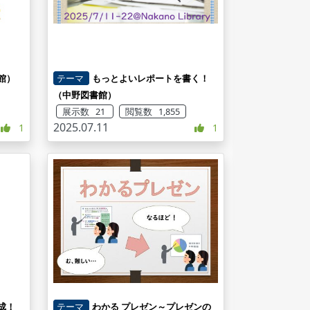
館）
テーマ
もっとよいレポートを書く！
（中野図書館）
展示数 21
閲覧数 1,855
2025.07.11
1
1
成！
テーマ
わかる プレゼン～プレゼンの