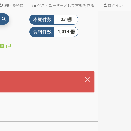
利用者登録
ゲストユーザーとして本棚を作る
ログイン
本棚件数
23 棚
資料件数
1,014 冊