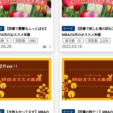
マ
【読書で憂鬱をふっとばせ】
テーマ
【読書で楽しむ春の訪れ
Aの5月のおススメ本棚
MBAの3月のオススメ本棚
示数 9
閲覧数 1,880
展示数 10
閲覧数 2,229
.05.28
2022.03.16
2
マ
【今秋もやってます】MBAの
テーマ
【読書の秋だ！】MBAの