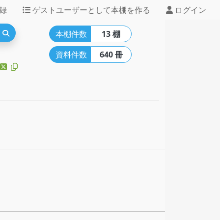
録
ゲストユーザーとして本棚を作る
ログイン
本棚件数
13 棚
資料件数
640 冊