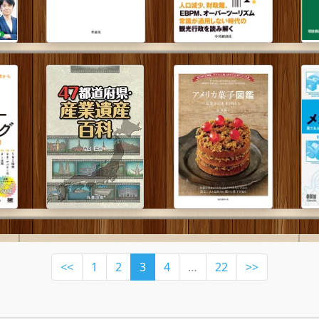
<<
1
2
3
4
…
22
>>