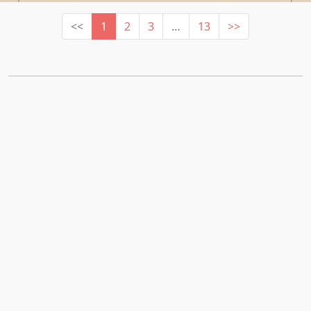
<<
1
2
3
…
13
>>