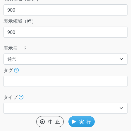
表示領域（幅）
表示モード
タグ
タイプ
中 止
実 行