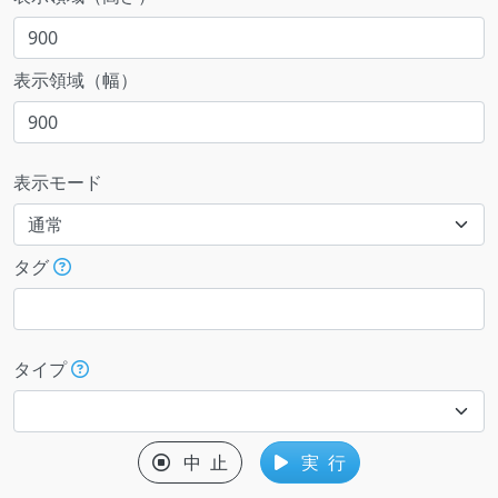
表示領域（幅）
表示モード
タグ
タイプ
中 止
実 行