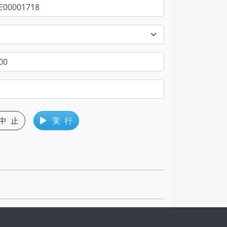
中 止
実 行