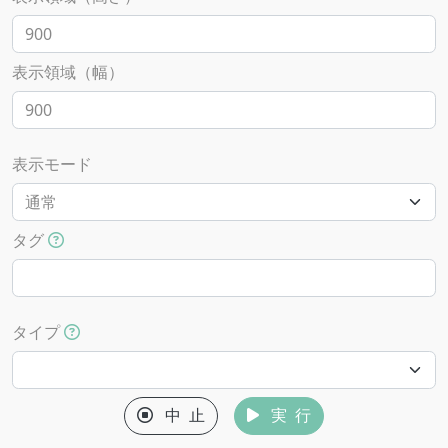
表示領域（幅）
表示モード
タグ
タイプ
中 止
実 行