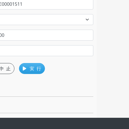
中 止
実 行