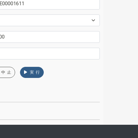
中 止
実 行