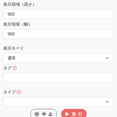
表示領域（高さ）
表示領域（幅）
表示モード
タグ
タイプ
中 止
実 行