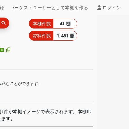
録
ゲストユーザーとして本棚を作る
ログイン
本棚件数
41 棚
資料件数
1,461 冊
組み込むことができます。
1件が本棚イメージで表示されます。本棚ID
れます。