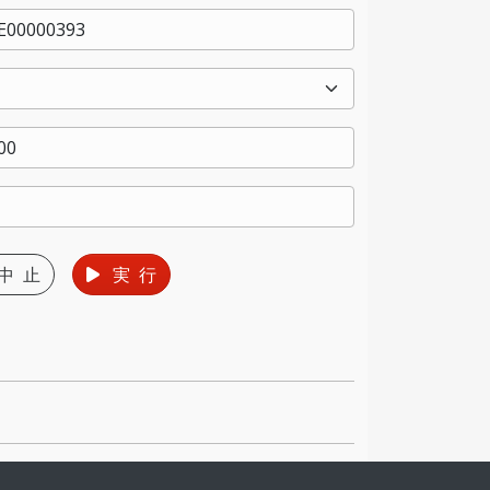
中 止
実 行